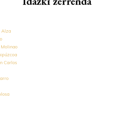
Idazki zerrenda
ARTIKULUAK
AI
BERTSOAK
GE
 Alza
KRONIKAK
KI
ao
 Molinao
Guipúzcoa
n Carlos
arro
olosa