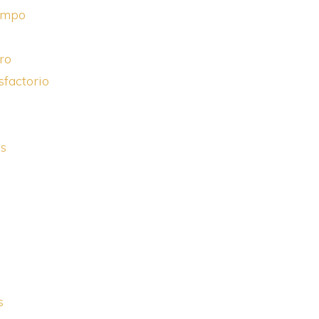
campo
ro
sfactorio
as
s