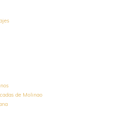
ajes
enos
cadas de Molinao
ana