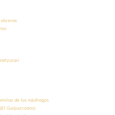
 obreras
iso
metzurari
amilias de los náufragos
 (El Guipuzcoano)