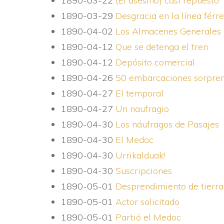
1890-03-22
(El asesino) casi repuesto
1890-03-29
Desgracia en la lí­nea férr
1890-04-02
Los Almacenes Generales 
1890-04-12
Que se detenga el tren
1890-04-12
Depósito comercial
1890-04-26
50 embarcaciones sorpren
1890-04-27
El temporal
1890-04-27
Un naufragio
1890-04-30
Los náufragos de Pasajes
1890-04-30
El Medoc
1890-04-30
Urrikalduak!
1890-04-30
Suscripciones
1890-05-01
Desprendimiento de tierra
1890-05-01
Actor solicitado
1890-05-01
Partió el Medoc