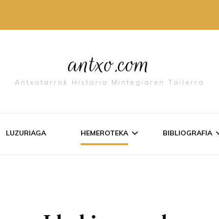
antxo.com
Antxotarrok Historia Mintegiaren Tailerra
LUZURIAGA
HEMEROTEKA
BIBLIOGRAFIA
IDAZKI ZERRENDA
ANTXO ALDI
AGIRIAK
ANTXO LIBU