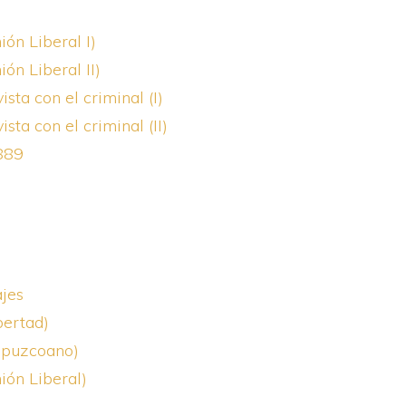
ón Liberal I)
ón Liberal II)
sta con el criminal (I)
sta con el criminal (II)
889
ajes
bertad)
uipuzcoano)
ión Liberal)