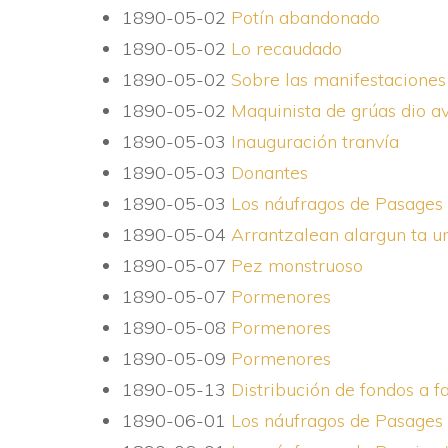
1890-05-02
Potí­n abandonado
1890-05-02
Lo recaudado
1890-05-02
Sobre las manifestaciones
1890-05-02
Maquinista de grúas dio av
1890-05-03
Inauguración tranví­a
1890-05-03
Donantes
1890-05-03
Los náufragos de Pasages
1890-05-04
Arrantzalean alargun ta u
1890-05-07
Pez monstruoso
1890-05-07
Pormenores
1890-05-08
Pormenores
1890-05-09
Pormenores
1890-05-13
Distribución de fondos a f
1890-06-01
Los náufragos de Pasages