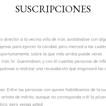
SUSCRIPCIONES
ARTÍ­CULOS
BERTSOAK
CRÓNICA
 director a la vecina villa de Irún, avistándose con al
jenas para ejercer la caridad, pero merced a las cuale
s oportunamente, sobre la que más arriba puede verse.
 Irún, Sr. Guerendiain, y con él cuantas personas de inf
 gustosas a realizar una recaudación que engrosará las 
ar. Entre las personas con quines hablábamos de la su
artista de mérito, aunque no corresponda a él la pí­car
lico; pero venga usted…