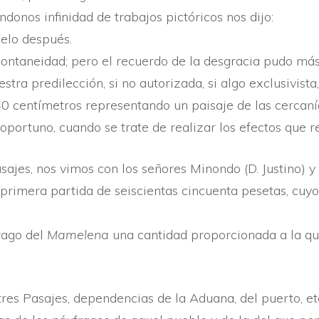
ndonos infinidad de trabajos pictóricos nos dijo:
­felo después.
ontaneidad; pero el recuerdo de la desgracia pudo más 
stra predilección, si no autorizada, si algo exclusivist
0 centí­metros representando un paisaje de las cercaní­
portuno, cuando se trate de realizar los efectos que 
sajes, nos vimos con los señores Minondo (D. Justino) y
primera partida de seiscientas cincuenta pesetas, cuyo
rago del
Mamelena
una cantidad proporcionada a la qu
 tres Pasajes, dependencias de la Aduana, del puerto, e