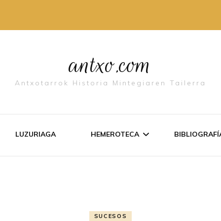
antxo.com
Antxotarrok Historia Mintegiaren Tailerra
LUZURIAGA
HEMEROTECA
BIBLIOGRAFÍ­
LISTADO DE TEXTOS
ANTXO EN
DOCUMENTOS
LIBURUET
SUCESOS