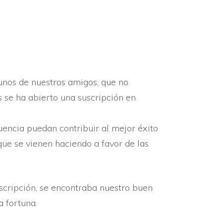
RESEÑAS HISTÓRICAS
SUCESOS
DEPORTES
gunos de nuestros amigos, que no
s se ha abierto una suscripción en
luencia puedan contribuir al mejor éxito
que se vienen haciendo a favor de las
scripción, se encontraba nuestro buen
a fortuna.