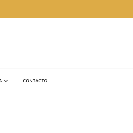
A
CONTACTO
 REVISTAS
AKO ANTXO