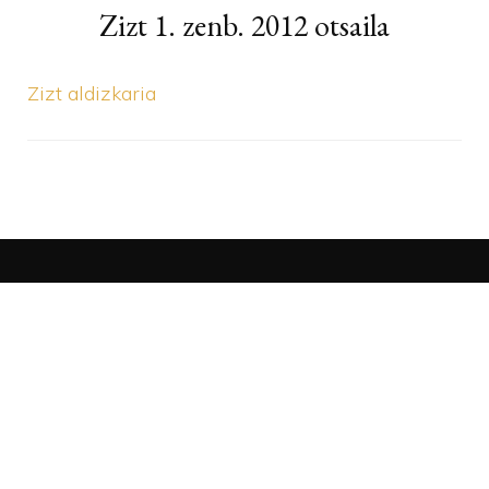
Zizt 1. zenb. 2012 otsaila
Zizt aldizkaria