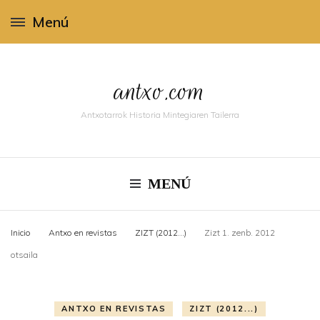
Menú
antxo.com
Antxotarrok Historia Mintegiaren Tailerra
MENÚ
Inicio
Antxo en revistas
ZIZT (2012...)
Zizt 1. zenb. 2012
otsaila
ANTXO EN REVISTAS
ZIZT (2012...)