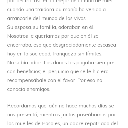
por decirlo así­, en lo mejor de la luna de miel,
cuando una traidora pulmoní­a ha venido a
arrancarle del mundo de los vivos.
Su esposa, su familia, adoraban en él.
Nosotros le querí­amos por que en él se
encerraba, eso que desgraciadamente escasea
hoy en la sociedad; franqueza sin lí­mites.
No sabí­a odiar. Los daños los pagaba siempre
con beneficios; el perjuicio que se le hiciera
recompensábale con el favor. Por eso no
conocí­a enemigos.
Recordamos que, aún no hace muchos dí­as se
nos presentó, mientras juntos paseábamos por
los muelles de Pasajes, un pobre repatriado del