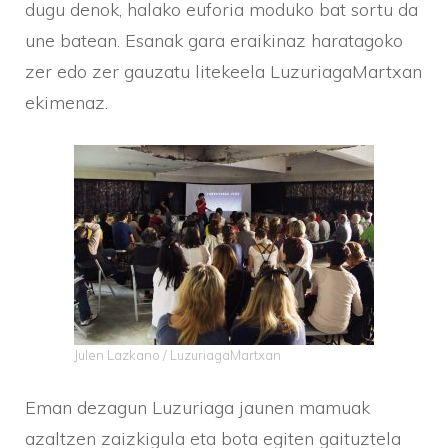
dugu denok, halako euforia moduko bat sortu da
une batean. Esanak gara eraikinaz haratagoko
zer edo zer gauzatu litekeela LuzuriagaMartxan
ekimenaz.
Julen Lazkano / LuzuriagaMartxan
Eman dezagun Luzuriaga jaunen mamuak
azaltzen zaizkigula eta bota egiten gaituztela