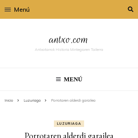
Menú
antxo.com
Antxotarrok Historia Mintegiaren Tailerra
MENÚ
Inicio
Luzuriaga
Porrotaren alderdi garailea
LUZURIAGA
Porrotaren alderdi garailea