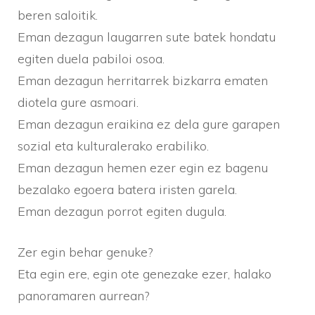
beren saloitik.
Eman dezagun laugarren sute batek hondatu
egiten duela pabiloi osoa.
Eman dezagun herritarrek bizkarra ematen
diotela gure asmoari.
Eman dezagun eraikina ez dela gure garapen
sozial eta kulturalerako erabiliko.
Eman dezagun hemen ezer egin ez bagenu
bezalako egoera batera iristen garela.
Eman dezagun porrot egiten dugula.
Zer egin behar genuke?
Eta egin ere, egin ote genezake ezer, halako
panoramaren aurrean?