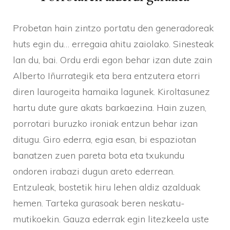
Probetan hain zintzo portatu den generadoreak
huts egin du… erregaia ahitu zaiolako. Sinesteak
lan du, bai. Ordu erdi egon behar izan dute zain
Alberto Iñurrategik eta bera entzutera etorri
diren laurogeita hamaika lagunek. Kiroltasunez
hartu dute gure akats barkaezina. Hain zuzen,
porrotari buruzko ironiak entzun behar izan
ditugu. Giro ederra, egia esan, bi espaziotan
banatzen zuen pareta bota eta txukundu
ondoren irabazi dugun areto ederrean.
Entzuleak, bostetik hiru lehen aldiz azalduak
hemen. Tarteka gurasoak beren neskatu-
mutikoekin. Gauza ederrak egin litezkeela uste