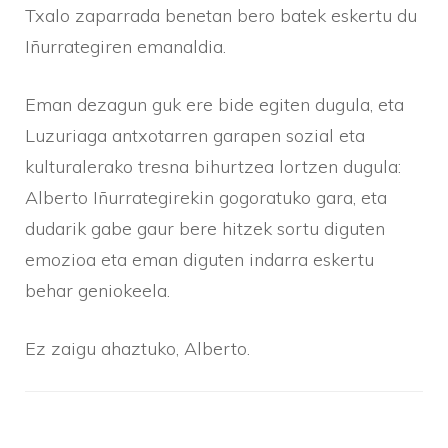
Txalo zaparrada benetan bero batek eskertu du
Iñurrategiren emanaldia.
Eman dezagun guk ere bide egiten dugula, eta
Luzuriaga antxotarren garapen sozial eta
kulturalerako tresna bihurtzea lortzen dugula:
Alberto Iñurrategirekin gogoratuko gara, eta
dudarik gabe gaur bere hitzek sortu diguten
emozioa eta eman diguten indarra eskertu
behar geniokeela.
Ez zaigu ahaztuko, Alberto.