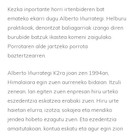
Kezka inportante horri irtenbideren bat
emateko ekarri dugu Alberto Iñurrategi. Helburu
praktikoak, denontzat baliagarriak izango diren
burubide batzuk ikastea komeni zaigulako.
Porrotaren alde jartzeko porrota
baztertzearren.
Alberto Iñurrategi K2ra joan zen 1994an,
Himalaiara egin zuen aurreneko bidaian. Itzuli
zenean, lan egiten zuen enpresan hiru urteko
eszedentzia eskatzea erabaki zuen. Hiru urte
haietan elurra, izotza, sokajea eta mendiko
jendea hobeto ezagutu zuen. Eta ezedentzia
amaitutakoan, kontua eskatu eta agur egin zion