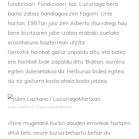
fundizioari. Fundizioari, bai. Luzuriaga bera
baino zatiaz handiagoa zen Fagorri. Urte
hartan, 1997an jaio zen Alberto Iñurrategi hau,
bere bizitzaren jabe izatea erabaki zuelako
erosotasuna bazterrean utzita.
Geroztik hainbat gailur zapaldu ditu, eta batez
ere hainbat bide zapaldu ditu. Bidean, aurrera
egiten dutenetakoa da. Helburua bidea egitea
du, ez gailurra kosta ahala kosta jotzea.
Julen Lazkano / LuzuriagaMartxan
«Nire mugetatik hurbil dauden erronkak hartzen
ditut beti, neure burua behartu behar du