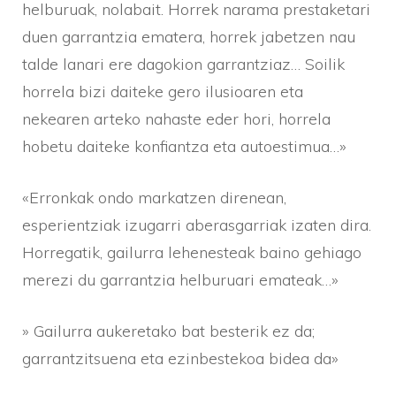
helburuak, nolabait. Horrek narama prestaketari
duen garrantzia ematera, horrek jabetzen nau
talde lanari ere dagokion garrantziaz… Soilik
horrela bizi daiteke gero ilusioaren eta
nekearen arteko nahaste eder hori, horrela
hobetu daiteke konfiantza eta autoestimua…»
«Erronkak ondo markatzen direnean,
esperientziak izugarri aberasgarriak izaten dira.
Horregatik, gailurra lehenesteak baino gehiago
merezi du garrantzia helburuari emateak…»
» Gailurra aukeretako bat besterik ez da;
garrantzitsuena eta ezinbestekoa bidea da»