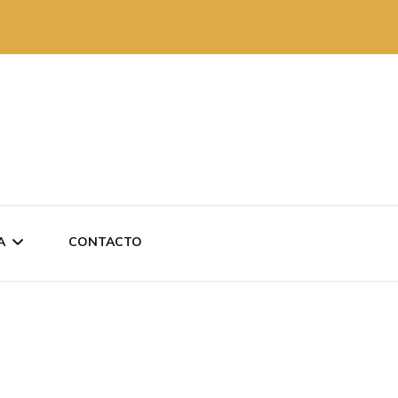
A
CONTACTO
 REVISTAS
AKO ANTXO