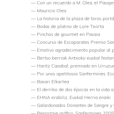
— Con un recuerdo a M. Olea, el Pasaje
— Mauricio Olea
— La historia de la plaza de toros portá
— Bodas de platino de Lore Txorta
— Pinchos de gourmet en Pasaia
— Concurso de Escaparates Premio San
— Emotivo agradecimiento popular al p
— Bertso berriak Antxoko euskal festari,
— Haritz Casabal, premiado en Urruzun
— Por unos apetitosos Sanfermines. Eco
— Basari Elkartea
— El derribo de dos épocas en la vida an
— EHNA erabiliz, Euskal Herria eraiki
— Galardonados Donantes de Sangre y 
— Reportaje gráfico, Sanfermines 2005