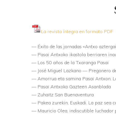
La revista í­ntegra en formato PDF
— Éxito de las jornadas «Antxo azterg
— Pasai Antxoko ikastola berriaren ina
— Los 50 años de la Txaranga Pasai
— José Miguel Lazkano — Pregonero de
— Amorrua eta samina Pasai Antxon. 
— Pasai Antxoko Gazteen Asanblada
— Zuhaitz San Buenaventura
— Pakea zurekin, Euskadi. La paz sea c
— Mauricio Olea, indiscutible luchador p