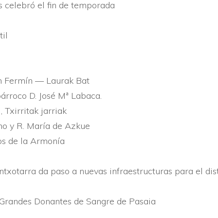
s celebró el fin de temporada
til
 Fermí­n — Laurak Bat
árroco D. José Mª Labaca.
 Txirritak jarriak
o y R. Marí­a de Azkue
s de la Armoní­a
txotarra da paso a nuevas infraestructuras para el dist
Grandes Donantes de Sangre de Pasaia