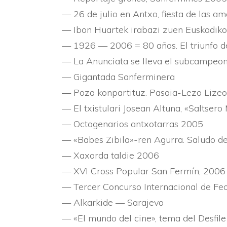
— 26 de julio en Antxo, fiesta de las a
— Ibon Huartek irabazi zuen Euskadiko
— 1926 — 2006 = 80 años. El triunfo d
— La Anunciata se lleva el subcampeon
— Gigantada Sanferminera
— Poza konpartituz. Pasaia-Lezo Lize
— El txistulari Josean Altuna, «Saltser
— Octogenarios antxotarras 2005
— «Babes Zibila»-ren Agurra. Saludo de
— Xaxorda taldie 2006
— XVI Cross Popular San Fermí­n, 2006
— Tercer Concurso Internacional de Fe
— Alkarkide — Sarajevo
— «El mundo del cine», tema del Desfil