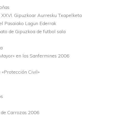
moñas
 XXVI. Gipuzkoar Aurresku Txapelketa
el Pasaiako Lagun Ederrak
ato de Gipuzkoa de futbol sala
oa
o Mayor» en los Sanfermines 2006
 «Protección Civil»
os
e de Carrozas 2006