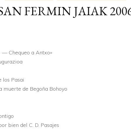
SAN FERMIN JAIAK 200
ARTÍ­CULOS
BERTSOAK
CRÓNICA
ai — Chequeo a Antxo»
ugurazioa
 los Pasai
La muerte de Begoña Bohoyo
ontigo
or bien del C. D. Pasajes