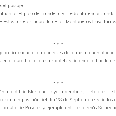
del paisaje.
ntuamos el pico de Frondella y Piedrafita, encontrando
re estas tarjetas, figura la de los Montañeros Pasaitarra
* * *
ig­norada, cuando componentes de la misma han ataca
en el duro hielo con su «piolet» y dejando la huella d
* * *
n Infantil de Montaña, cuyos miembros, pletóricos de 
próxima imposición del dí­a 28 de Septiembre, y de los 
 orgullo de Pasajes y ejemplo ante las demás Sociedad