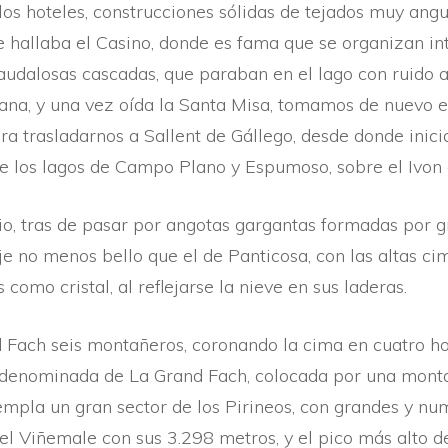
 los hoteles, construcciones sólidas de tejados muy ang
se hallaba el Casino, donde es fama que se organizan int
 caudalosas cascadas, que paraban en el lago con ruido 
ñana, y una vez oí­da la Santa Misa, tomamos de nuevo e
ra trasladarnos a Sallent de Gállego, desde donde inici
e los lagos de Campo Plano y Espumoso, sobre el Ivon 
io, tras de pasar por angotas gargantas formadas por 
 no menos bello que el de Panticosa, con las altas cimas
como cristal, al reflejarse la nieve en sus laderas.
 Fach seis montañeros, coronando la cima en cuatro ho
 denominada de La Grand Fach, colocada por una monta
empla un gran sector de los Pirineos, con grandes y nu
l Viñemale con sus 3.298 metros, y el pico más alto de 