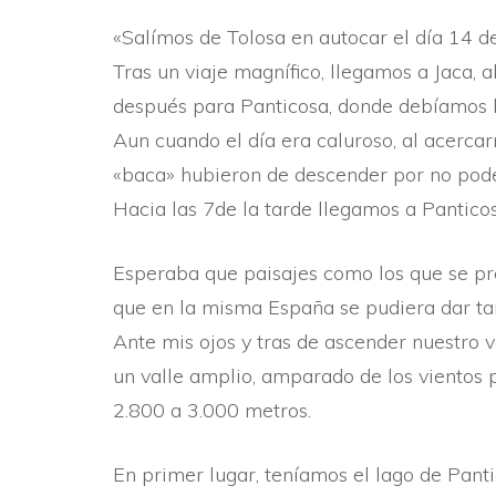
«Salí­mos de Tolosa en au­tocar el dí­a 14 de
Tras un viaje magní­fico, llegamos a Jaca, a
des­pués para Panticosa, donde debí­amos 
Aun cuando el dí­a era ca­luroso, al acerca
«baca» hubieron de descender por no poder 
Hacia las 7de la tarde llegamos a Panticos
Esperaba que paisajes como los que se pre
que en la misma España se pudiera dar tant
Ante mis ojos y tras de ascender nuestro 
un valle amplio, amparado de los vientos p
2.800 a 3.000 metros.
En primer lugar, tení­amos el lago de Pan