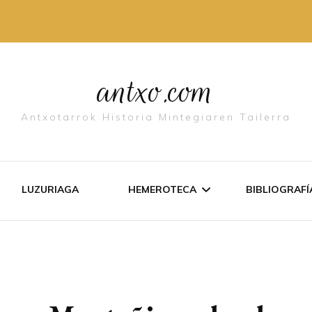
antxo.com
Antxotarrok Historia Mintegiaren Tailerra
LUZURIAGA
HEMEROTECA
BIBLIOGRAFÍ­
LISTADO DE TEXTOS
ANTXO EN
DOCUMENTOS
LIBURUET