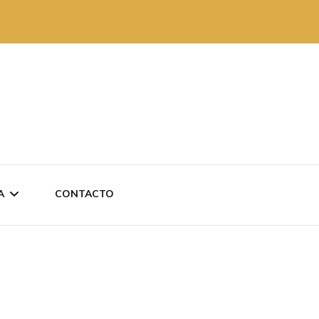
A
CONTACTO
 REVISTAS
AKO ANTXO