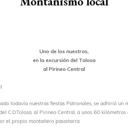
Montañismo local
ARTÍ­CULOS
BERTSOAK
CRÓNICA
Uno de los nuestros,
en la excursión del Tolosa
al Pirineo Central
l
nado todaví­a nuestras fiestas Patronales, se adhirió u
el C.D.Tolosa, al Pirineo Central, a unos 60 kilómetros 
 por el propio montañero pasaitarra: