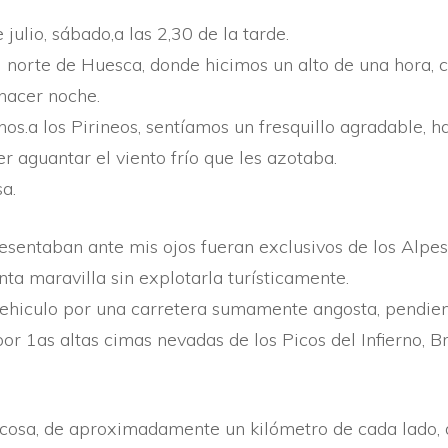
 julio, sábado,a las 2,30 de la tarde.
l norte de Huesca, donde hicimos un alto de una hora, con
hacer noche.
rnos.a los Pirineos, sentí­amos un fresquillo agradable, 
aguantar el viento frí­o que les azotaba.
a.
­sentaban ante mis ojos fueran exclusivos de los Alpes
a maravilla sin explotarla turí­sticamente.
ve­hiculo por una carretera sumamente angosta, pendien
or 1as altas cimas nevadas de los Picos del Infierno, 
ticosa, de aproximadamente un kilómetro de cada lado, 