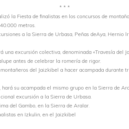
* * *
alizó la Fiesta de finalistas en los concursos de monta
 40.000 metros.
r­siones a la Sierra de Urbasa, Peñas deAya, Hernio lru
rá una excursión colectiva, denominada «Travesí­a del Jai
lupe antes de celebrar la romerí­a de rigor.
montañeros del Jaizkibel a hacer acampada durante tres
­as, hará su acampada el mismo grupo en la Sierra de Ara
icional excursión a la Sierra de Urbasa.
cima del Gambo, en la Sierra de Aralar.
listas en Izkulin, en el Jaizkibel