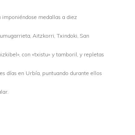
ña imponiéndose medallas a diez
mugarrieta, Aitzkorri, Txindoki, San
zkibel», con «txistu» y tamboril, y repletas
 dí­as en Urbí­a, puntuando durante ellos
lar.