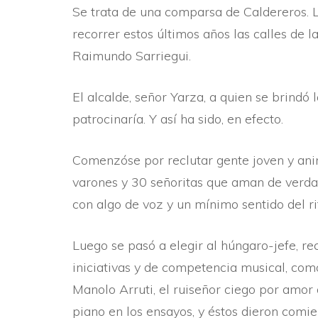
Se trata de una comparsa de Caldereros. L
recorrer estos últimos años las calles de 
Raimundo Sarriegui.
El alcalde, señor Yarza, a quien se brindó
patrocinarí­a. Y así­ ha sido, en efecto.
Comenzóse por reclutar gente joven y animo
varones y 30 señoritas que aman de verdad
con algo de voz y un mí­nimo sentido del r
Luego se pasó a elegir al húngaro-jefe, 
iniciativas y de competencia musical, co
Manolo Arruti, el ruiseñor ciego por amor 
piano en los ensayos, y éstos dieron comien