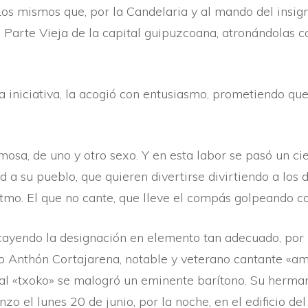
os mismos que, por la Candelaria y al mando del insign
la Parte Vieja de la capital guipuzcoana, atronándolas
 la iniciativa, la acogió con entusiasmo, prometiendo qu
sa, de uno y otro sexo. Y en esta labor se pasó un cier
 a su pueblo, que quieren divertirse divirtiendo a lo
itmo. El que no cante, que lleve el compás golpeando c
recayendo la designación en elemento tan adecuado, por
mo Anthón Cortajarena, notable y veterano cantante «am
al «txoko» se malogró un eminente barí­tono. Su herman
zo el lunes 20 de junio, por la noche, en el edificio d