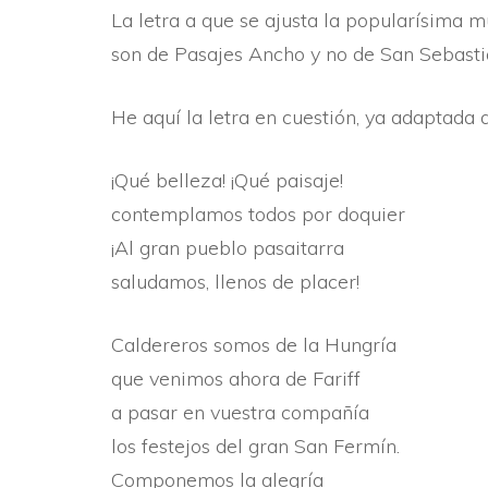
La letra a que se ajusta la popularí­sima 
son de Pasajes Ancho y no de San Sebasti
He aquí­ la letra en cuestión, ya adaptada 
¡Qué belleza! ¡Qué paisaje!
contemplamos todos por doquier
¡Al gran pueblo pasaitarra
saludamos, llenos de placer!
Caldereros somos de la Hungrí­a
que venimos ahora de Fariff
a pasar en vuestra compañí­a
los festejos del gran San Fermí­n.
Componemos la alegrí­a