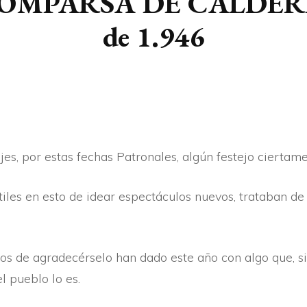
COMPARSA DE CALDER
ARTÍ­CULOS
de 1.946
BERTSOAK
CRÓNICA
jes, por estas fechas Patronales, algún festejo cierta
tiles en esto de idear espectáculos nuevos, trataban de
mos de agradecérselo han dado este año con algo que, s
l pueblo lo es.