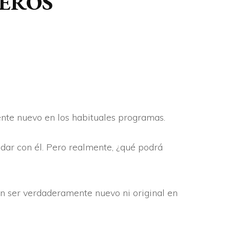
EROS
RESEÑAS HISTÓRICAS
SUCESOS
DEPORTES
mente nuevo en los habituales programas.
 dar con él. Pero realmente, ¿qué podrá
in ser verdaderamente nuevo ni original en