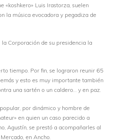
e «koshkero» Luis Irastorza, suelen
 con la música evocadora y pegadiza de
e la Corporación de su presidencia la
to tiempo. Por fin, se lograron reunir 65
s demás y esto es muy importante también
ontra una sartén o un caldero… y en paz.
 popular, por dinámico y hombre de
ateur» en quien un caso parecido a
o, Agustí­n, se prestó a acompañarles al
el Mercado, en Ancho.