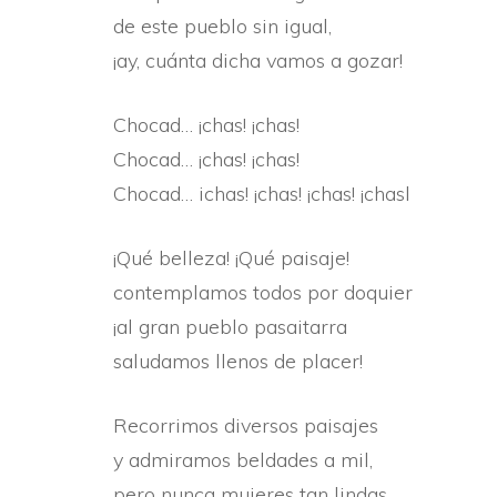
de este pueblo sin igual,
¡ay, cuánta dicha vamos a gozar!
Chocad… ¡chas! ¡chas!
Chocad… ¡chas! ¡chas!
Chocad… ichas! ¡chas! ¡chas! ¡chasl
¡Qué belleza! ¡Qué paisaje!
contemplamos todos por doquier
¡al gran pueblo pasaitarra
saludamos llenos de placer!
Recorrimos diversos paisajes
y admiramos beldades a mil,
pero nunca mujeres tan lindas