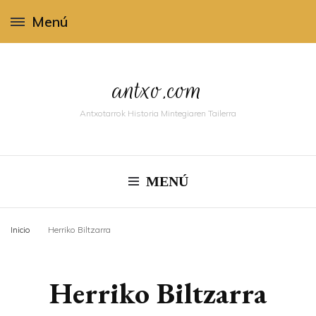
Menú
antxo.com
Antxotarrok Historia Mintegiaren Tailerra
MENÚ
Inicio
Herriko Biltzarra
Herriko Biltzarra