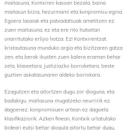
maitasuna, Kontxiren kasoan bezala, baina
maitasun bizia, hezurmami eta konpromisu egina.
Egoera lasaiak eta patxadatsuak ametitzen ez
zuen maitasuna, ez eta ere rito hutsetan
onarritutako erlijio hotza. Ez! Kontxirentzat,
kristautasuna munduko argia eta bizitzaren gatza
zen, eta berak ikusten zuen kalera eraman behar
zela, klaseetara, justiziazko borroketara, beste
guztien askatasunaren aldeko borrokara.
Ezagutzen eta aitortzen dugu zor dioguna, eta
badakigu, maitasuna mugatzeko neurririk ez
dagoenez, konpromisuen artean ez dagoela
klasifikaziorik. Azken finean, Kontxik urtatutako
bideari eutsi behar diogula aitortu behar dugu,