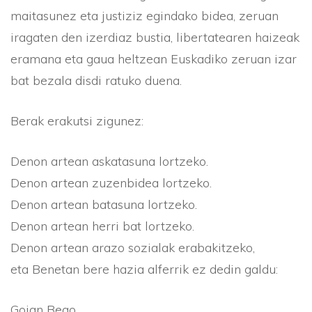
maitasunez eta justiziz egindako bidea, zeruan
iragaten den izerdiaz bustia, libertatearen haizeak
eramana eta gaua heltzean Euskadiko zeruan izar
bat bezala disdi ratuko duena.
Berak erakutsi zigunez:
Denon artean askatasuna lortzeko.
Denon artean zuzenbidea lortzeko.
Denon artean batasuna lortzeko.
Denon artean herri bat lortzeko.
Denon artean arazo sozialak erabakitzeko,
eta Benetan bere hazia alferrik ez dedin galdu:
Goian Bego