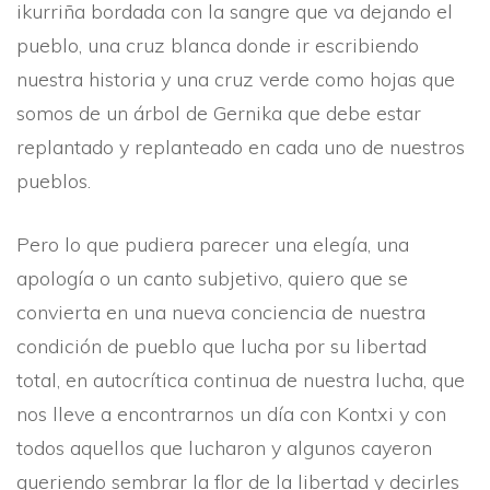
ikurriña bordada con la sangre que va dejando el
pueblo, una cruz blanca donde ir escribiendo
nuestra historia y una cruz verde como hojas que
somos de un árbol de Gernika que debe estar
replantado y replanteado en cada uno de nuestros
pueblos.
Pero lo que pudiera parecer una elegí­a, una
apologí­a o un canto subjetivo, quiero que se
convierta en una nueva conciencia de nuestra
condición de pueblo que lucha por su libertad
total, en autocrí­tica continua de nuestra lucha, que
nos lleve a encontrarnos un dí­a con Kontxi y con
todos aquellos que lucharon y algunos cayeron
queriendo sembrar la flor de la libertad y decirles