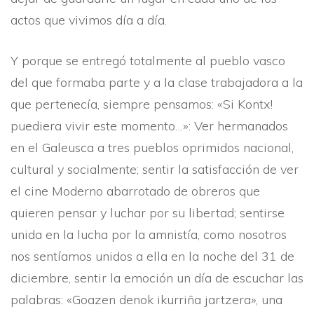
actos que vivimos dí­a a dí­a.
Y porque se entregó totalmente al pueblo vasco
del que formaba parte y a la clase trabajadora a la
que pertenecí­a, siempre pensamos: «Si Kontx!
puediera vivir este momento…»: Ver hermanados
en el Galeusca a tres pueblos oprimidos nacional,
cultural y socialmente; sentir la satisfacción de ver
el cine Moderno abarrotado de obreros que
quieren pensar y luchar por su libertad; sentirse
unida en la lucha por la amnistí­a, como nosotros
nos sentí­amos unidos a ella en la noche del 31 de
diciembre, sentir la emoción un dí­a de escuchar las
palabras: «Goazen denok ikurriña jartzera», una