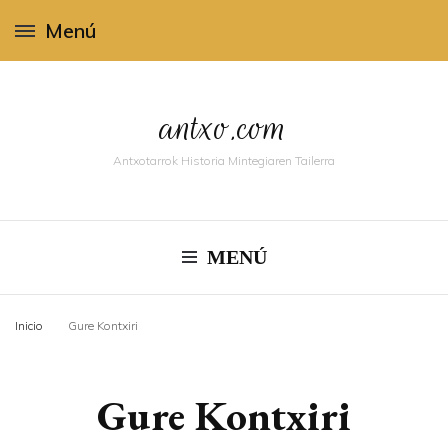
Menú
antxo.com
Antxotarrok Historia Mintegiaren Tailerra
MENÚ
Inicio
Gure Kontxiri
Gure Kontxiri