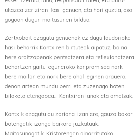
esker, izerdia, lana, responsabilitatea, eta buru-
ukazea zer ziren ikasi genuen, eta hori guztia, oso
gogoan dugun maitasunen bildua.
Zertxobait ezagutu genuenok ez dugu laudorioka
hasi beharrik Kontxiren birtuteak aipatuz, baina
bere oroitzapenak pentsatzera eta reflexionatzera
behartzen gaitu: eguneroko konpromisoa nork
bere mailan eta nork bere ahal-eginen arauera,
denon artean mundu berri eta zuzenago baten
bilaketa etengabea… Kontxiren lanak eta ametsak.
Kontxik ezagutu du zoriona; izan ere, gauza bakar
batengatik izango baikara juzkatuak:
Maitasunagatik. Kristorengan oinarritutako