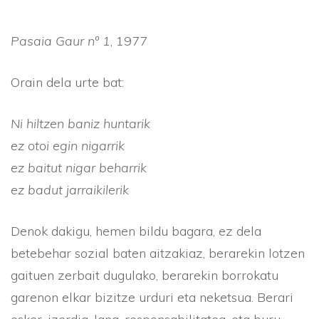
Pasaia Gaur nº 1
, 1977
Orain dela urte bat:
Ni hiltzen baniz huntarik
ez otoi egin nigarrik
ez baitut nigar beharrik
ez badut jarraikilerik
Denok dakigu, hemen bildu bagara, ez dela
betebehar sozial baten aitzakiaz, berarekin lotzen
gaituen zerbait dugulako, berarekin borrokatu
garenon elkar bizitze urduri eta neketsua. Berari