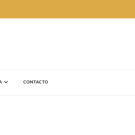
A
CONTACTO
 REVISTAS
AKO ANTXO