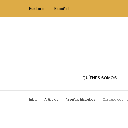
Euskara
Español
QUÍENES SOMOS
Inicio
Artí­culos
Reseñas históricas
Condecoración g