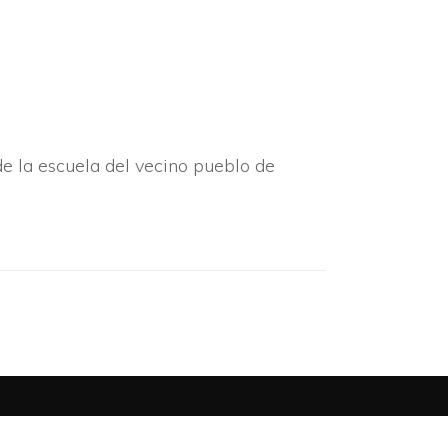
RESEÑAS HISTÓRICAS
SUCESOS
DEPORTES
de la escuela del vecino pueblo de