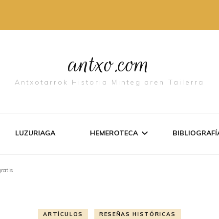
antxo.com
Antxotarrok Historia Mintegiaren Tailerra
LUZURIAGA
HEMEROTECA
BIBLIOGRAFÍ­
ratis
LISTADO DE TEXTOS
ANTXO EN
DOCUMENTOS
LIBURUET
ARTÍ­CULOS
RESEÑAS HISTÓRICAS