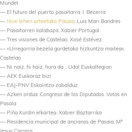
Mundet
— El futuro del puerto pasaitarra. I. Becerra
—
Nire lehen urteetako Pasaia
. Luis Mari Bandres
— Pasaitarren kalabaza. Xabier Portugal
— Tres visiones de Castelao. Xosé Estévez
— «Urregorria bezela gordetako hizkuntza maitea».
Castelao
— Ni naiz, hi haiz, hura da… Udal Euskaltegian
— AEK Euskaraz bizi
— EAJ-PNV Eskaintza zabalduz
— Azken ordua: Congreso de los Diputados. Votos en
Pasaia
— Piña Kurdin elkartea. Xabier Baztarrika
— Residencia municipal de ancianos de Pasaia. Mª
Jesus Carrera