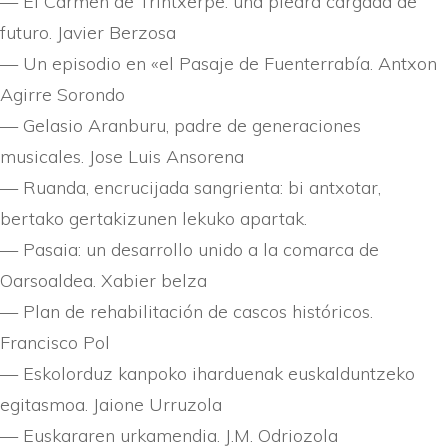
— El Carmen de Trintxerpe: una piedra cargada de
futuro. Javier Berzosa
— Un episodio en «el Pasaje de Fuenterrabí­a. Antxon
Agirre Sorondo
— Gelasio Aranburu, padre de generaciones
musicales. Jose Luis Ansorena
— Ruanda, encrucijada sangrienta: bi antxotar,
bertako gertakizunen lekuko apartak.
— Pasaia: un desarrollo unido a la comarca de
Oarsoaldea. Xabier belza
— Plan de rehabilitación de cascos históricos.
Francisco Pol
— Eskolorduz kanpoko iharduenak euskalduntzeko
egitasmoa. Jaione Urruzola
— Euskararen urkamendia. J.M. Odriozola