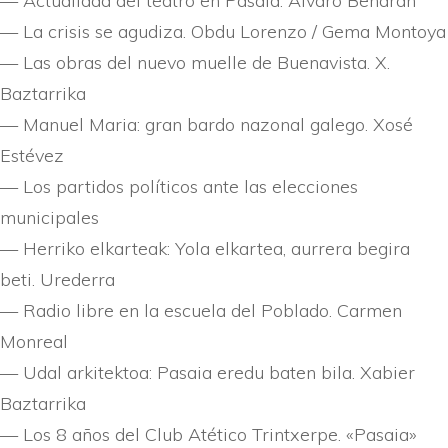
— Actualidad del teatro en Pasaia. Alvaro Beñarán
— La crisis se agudiza. Obdu Lorenzo / Gema Montoya
— Las obras del nuevo muelle de Buenavista. X.
Baztarrika
— Manuel Maria: gran bardo nazonal galego. Xosé
Estévez
— Los partidos polí­ticos ante las elecciones
municipales
— Herriko elkarteak: Yola elkartea, aurrera begira
beti. Urederra
— Radio libre en la escuela del Poblado. Carmen
Monreal
— Udal arkitektoa: Pasaia eredu baten bila. Xabier
Baztarrika
— Los 8 años del Club Atético Trintxerpe. «Pasaia»