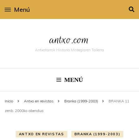
Menú
antxo.com
Antxotarrok Historia Mintegiaren Tailerra
MENÚ
Inicio
Antxo en revistas
Branka (1999-2003)
BRANKA 11
zenb. 2000ko abendua
ANTXO EN REVISTAS
BRANKA (1999-2003)