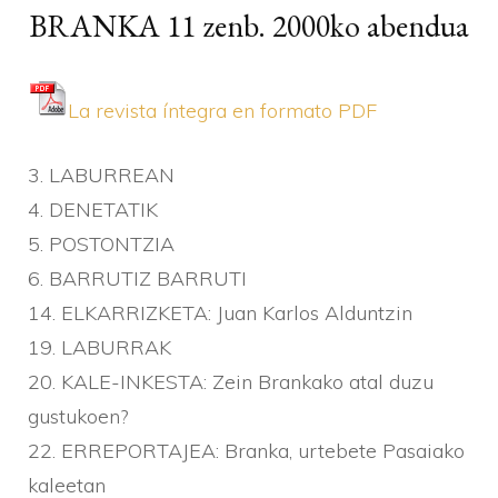
BRANKA 11 zenb. 2000ko abendua
La revista í­ntegra en formato PDF
3. LABURREAN
4. DENETATIK
5. POSTONTZIA
6. BARRUTIZ BARRUTI
14. ELKARRIZKETA: Juan Karlos Alduntzin
19. LABURRAK
20. KALE-INKESTA: Zein Brankako atal duzu
gustukoen?
22. ERREPORTAJEA: Branka, urtebete Pasaiako
kaleetan