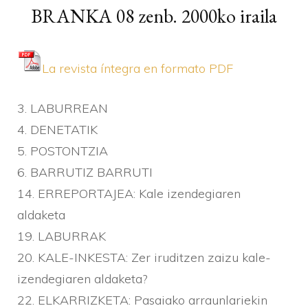
BRANKA 08 zenb. 2000ko iraila
La revista í­ntegra en formato PDF
3. LABURREAN
4. DENETATIK
5. POSTONTZIA
6. BARRUTIZ BARRUTI
14. ERREPORTAJEA: Kale izendegiaren
aldaketa
19. LABURRAK
20. KALE-INKESTA: Zer iruditzen zaizu kale-
izendegiaren aldaketa?
22. ELKARRIZKETA: Pasaiako arraunlariekin