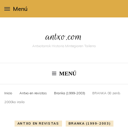
Menú
antxo.com
Antxotarrok Historia Mintegiaren Tailerra
MENÚ
Inicio
Antxo en revistas
Branka (1999-2003)
BRANKA 08 zenb.
2000ko iraila
ANTXO EN REVISTAS
BRANKA (1999-2003)