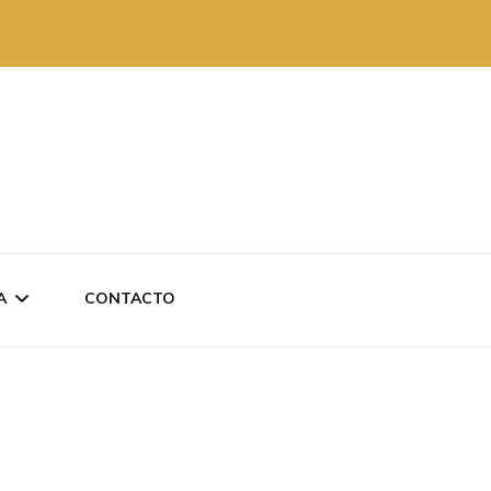
A
CONTACTO
 REVISTAS
AKO ANTXO