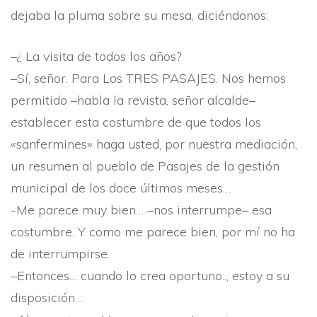
dejaba la pluma sobre su mesa, diciéndonos:
–¿ La visita de todos los años?
–Sí­, señor. Para Los TRES PASAJES. Nos he­mos
permitido –habla la revista, señor alcalde–
establecer esta costumbre de que todos los
«sanfermines» haga us­ted, por nuestra media­ción,
un resumen al pueblo de Pasajes de la gestión
municipal de los doce últimos meses…
-Me parece muy bien… –nos interrum­pe– esa
costumbre. Y como me parece bien, por mí­ no ha
de interrumpirse.
–Entonces… cuando lo crea oportuno.., estoy a su
disposición…