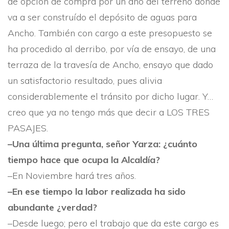
de opción de compra por un año del terreno donde
va a ser construí­do el depósito de aguas para
Ancho. También con cargo a este preso­puesto se
ha procedido al derribo, por ví­a de ensayo, de una
terraza de la travesí­a de Ancho, ensayo que dado
un satisfactorio resultado, pues alivia
considerablemente el tránsito por dicho lugar. Y…
creo que ya no tengo más que decir a LOS TRES
PASAJES.
–Una última pregunta, señor Yarza: ¿cuánto
tiempo hace que ocupa la Alcaldí­a?
–En Noviembre hará tres años.
–En ese tiempo la labor realizada ha sido
abundante ¿verdad?
–Desde luego; pero el trabajo que da este cargo es