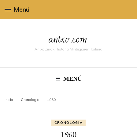
Menú
antxo.com
Antxotarrok Historia Mintegiaren Tailerra
MENÚ
Inicio
Cronologí­a
1960
CRONOLOGÍ­A
1960