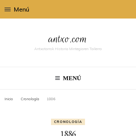
Menú
antxo.com
Antxotarrok Historia Mintegiaren Tailerra
MENÚ
Inicio
Cronologí­a
1886
CRONOLOGÍ­A
1886