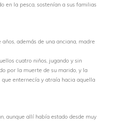
 en la pesca, sostení­an a sus familias
oce años, además de una anciana, madre
llos cuatro niños, jugando y sin
do por la muerte de su marido, y la
ue enternecí­a y atraí­a hacia aquella
n, aunque allí­ habí­a estado desde muy