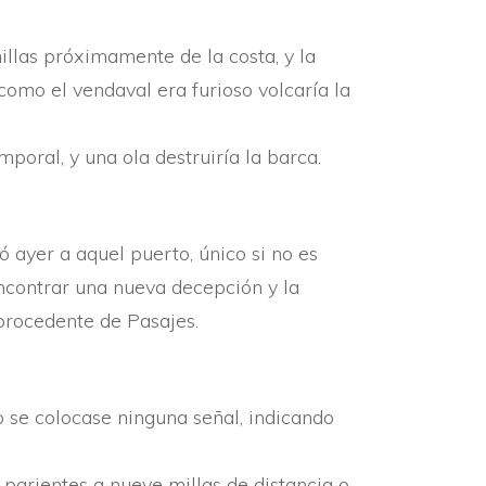
illas próximamente de la costa, y la
como el vendaval era furioso volcarí­a la
poral, y una ola destruirí­a la barca.
ó ayer a aquel puerto, único si no es
ncontrar una nueva decepción y la
procedente de Pasajes.
se colocase ninguna señal, indicando
 parientes a nueve millas de distancia o