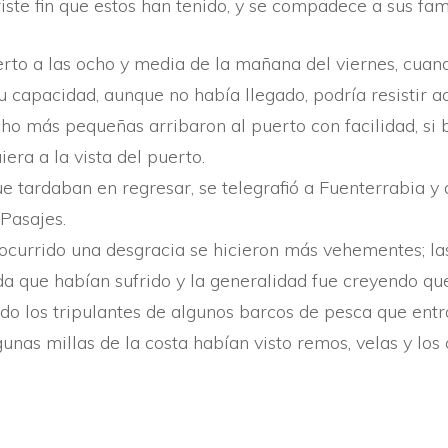
triste fin que estos han tenido, y se compadece a sus 
rto a las ocho y media de la mañana del viernes, cuand
u capacidad, aunque no habí­a llegado, podrí­a resistir 
o más pequeñas arribaron al puerto con facilidad, si 
iera a la vista del puerto.
 tardaban en regresar, se telegrafió a Fuenterrabia y
Pasajes.
currido una desgracia se hicieron más vehementes; las 
 que habí­an sufrido y la generalidad fue creyendo que
o los tripulantes de algunos barcos de pesca que entr
gunas millas de la costa habí­an visto remos, velas y l