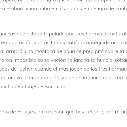
una embarcación hubo en las puntas en peligro de naufr
nchas que estaba tripulada por tres hermanos naturale
la embarcación, y otras tantas habí­an conseguido achic
ral arreció; una montaña de agua se precipitó sobre la 
raron imposible su salvación; la lancha se hundí­a, solt
dos de luchar, cuando el más joven de los tres hermano
r de nuevo la embarcación, y poniendo mano a los remos
ancha de atuaje de San Juan.
to de Pasajes, en la sesión que hoy celebre, abrirá una