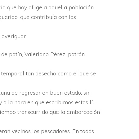
a que hoy aflige a aquella población,
uerido, que contribuí­a con los
 averiguar.
e potí­n, Valeriano Pérez, patrón;
un temporal tan desecho como el que se
tuna de regresar en buen estado, sin
y a la hora en que escribimos estas lí­
 tiempo transcurrido que la embarcación
eran vecinos los pescadores. En todas