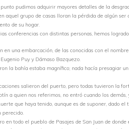
punto pudimos adquirir mayores detalles de la desgraci
n aquel grupo de casas lloran la pérdida de algún ser q
ento de su hogar.
rias conferencias con distintas personas, hemos logrado
on en una embarcación, de las conocidas con el nombre d
 Eugenio Puy y Dámaso Bazquezo.
on la bahí­a estaba magní­fico; nada hací­a presagiar 
ciones salieron del puerto, pero todas tuvieron la for
otí­n a quien nos referimos, no entró cuando los demás, 
 suerte que haya tenido, aunque es de suponer, dado el
 perecido.
uro en todo el pueblo de Pasajes de San Juan de donde 