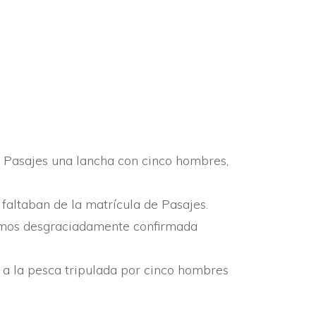
PAMENAK
RTAKARIAK
ROLAK
e Pasajes una lancha con cinco hombres,
altaban de la matrí­cula de Pasajes.
tramos desgraciadamente confirmada
n a la pesca tripulada por cinco hombres