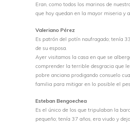
Eran, como todos los marinos de nuestra 
que hoy quedan en la mayor miseria y aba
Valeriano Pérez
Es patrón del potí­n naufragado; tení­a
de su esposa.
Ayer visitamos la casa en que se alberg
comprender la terrible desgracia que les
pobre anciana prodigando consuelo cuand
familia para mitigar en lo posible el p
Esteban Bengoechea
Es el único de los que tripulaban la ba
pequeño; tení­a 37 años, era viudo y dej