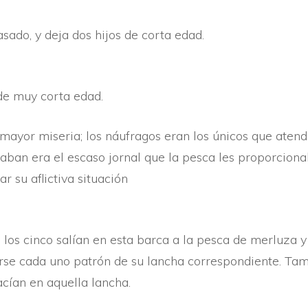
sado, y deja dos hijos de corta edad.
de muy corta edad.
ayor miseria; los náufragos eran los únicos que atendí­
taban era el escaso jornal que la pesca les proporcion
ar su aflictiva situación
 los cinco salí­an en esta barca a la pesca de merluza 
erse cada uno patrón de su lancha correspondiente. Tam
í­an en aquella lancha.