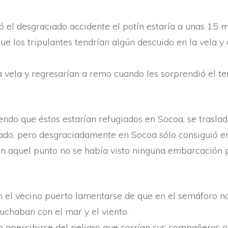
el desgraciado accidente el potí­n estarí­a a unas 15 m
e los tripulantes tendrí­an algún descuido en la vela y 
 vela y regresarí­an a remo cuando les sorprendió el tem
ndo que éstos estarí­an refugiados en Socoa, se traslad
bado, pero desgraciadamente en Socoa sólo consiguió e
n aquel punto no se habí­a visto ninguna embarcación 
el vecino puerto lamentarse de que en el semáforo no 
luchaban con el mar y el viento.
n apercibirse del peligro que corrí­an sus compañeros o