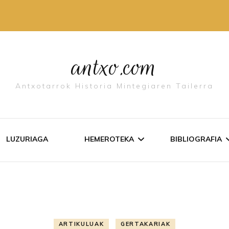
antxo.com
Antxotarrok Historia Mintegiaren Tailerra
LUZURIAGA
HEMEROTEKA
BIBLIOGRAFIA
IDAZKI ZERRENDA
ANTXO ALDI
AGIRIAK
ANTXO LIBU
ARTIKULUAK
GERTAKARIAK