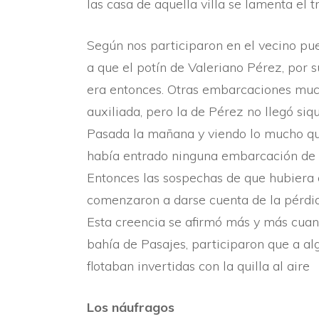
las casa de aquella villa se lamenta el 
Según nos participaron en el vecino pue
a que el potí­n de Valeriano Pérez, por s
era entonces. Otras embarcaciones much
auxiliada, pero la de Pérez no llegó siqu
Pasada la mañana y viendo lo mucho que
habí­a entrado ninguna embarcación de 
Entonces las sospechas de que hubiera o
comenzaron a darse cuenta de la pérdida
Esta creencia se afirmó más y más cuand
bahí­a de Pasajes, participaron que a al
flotaban invertidas con la quilla al aire
Los náufragos