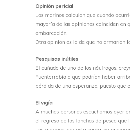
Opinión pericial
Los marinos calculan que cuando ocurrió 
mayorí­a de las opiniones coinciden en qu
embarcación.
Otra opinión es la de que no armarí­an la
Pesquisas inútiles
El cuñado de uno de los náufragos, creye
Fuenterrabia a que podrí­an haber arri
pérdida de una esperanza, puesto que e
El vigí­a
A muchas personas escuchamos ayer en 
el regreso de las lanchas de pesca que 
Los marinos, por esta causa, no pudiero