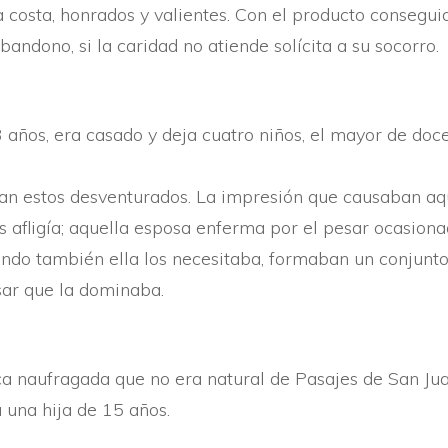
costa, honrados y valientes. Con el producto conseguido
ndono, si la caridad no atiende solí­cita a su socorro.
 33 años, era casado y deja cuatro niños, el mayor de d
an estos desventurados. La impresión que causaban aque
 afligí­a; aquella esposa enferma por el pesar ocasiona
o también ella los necesitaba, formaban un conjunto q
esar que la dominaba.
rca naufragada que no era natural de Pasajes de San Jua
a una hija de 15 años.