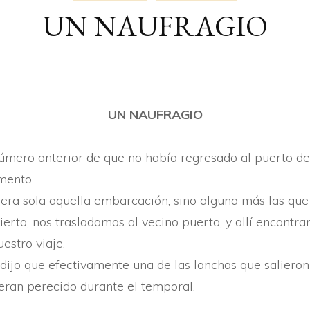
UN NAUFRAGIO
ARTIKULUAK
AI
BERTSOAK
GE
KRONIKAK
KI
UN NAUFRAGIO
mero anterior de que no habí­a regresado al puerto d
mento.
ra sola aquella embarcación, sino alguna más las que f
ierto, nos trasladamos al vecino puerto, y allí­ encon
estro viaje.
 dijo que efectivamente una de las lanchas que saliero
ieran perecido durante el temporal.