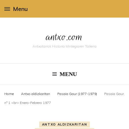
Menu
antxo.com
Antxotarrok Historia Mintegiaren Tailerra
MENU
Home
Antxo aldizkaritan
Pasaia Gaur (1977-1979)
Pasaia Gaur,
nº 1 <br> Enero-Febrero 1977
ANTXO ALDIZKARITAN