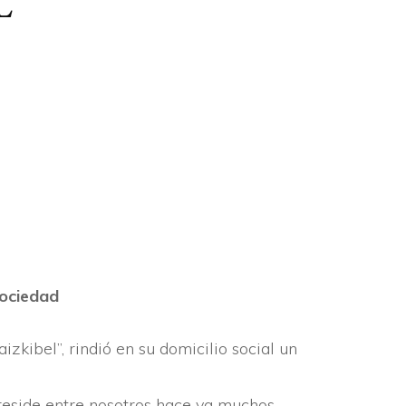
L
PAMENAK
-
RTAKARIAK
ROLAK
Sociedad
zkibel”, rindió en su domicilio social un
 reside entre nosotros hace ya muchos