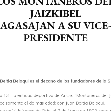
LOS MONTAÑEROS DE
ARTIKULUAK
JAIZKIBEL
AI
BERTSOAK
AGASAJAN A SU VICE
GE
KRONIKAK
PRESIDENTE
KI
 Beitia Beloqui es el decano de los fundadores de la 
a 13– la entidad deportiva de Ancho “Montañeros del Jai
recisamente el de más edad: don Juan Beitia Beloqui.
sino en Villafranca de Oria, el 7 de Mayo de 1902, pero