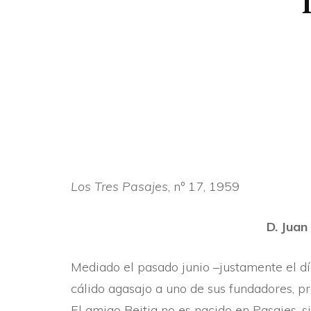
Los Tres Pasajes
, nº 17, 1959
D. Juan
Mediado el pasado junio –justamente el dí­
cálido agasajo a uno de sus fundadores, p
El amigo Beitia no es nacido en Pasajes, 