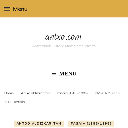
Menu
antxo.com
Antxotarrok Historia Mintegiaren Tailerra
MENU
Home
Antxo aldizkaritan
Pasaia (1985-1995)
PASAIA 2. zenb.
1986, uztaila
ANTXO ALDIZKARITAN
PASAIA (1985-1995)