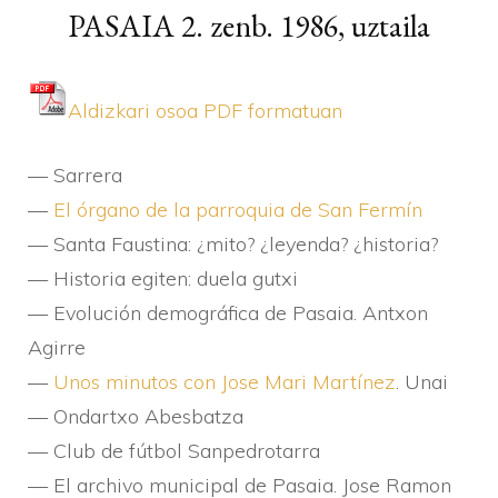
PASAIA 2. zenb. 1986, uztaila
Aldizkari osoa PDF formatuan
— Sarrera
—
El órgano de la parroquia de San Fermí­n
— Santa Faustina: ¿mito? ¿leyenda? ¿historia?
— Historia egiten: duela gutxi
— Evolución demográfica de Pasaia. Antxon
Agirre
—
Unos minutos con Jose Mari Martí­nez
. Unai
— Ondartxo Abesbatza
— Club de fútbol Sanpedrotarra
— El archivo municipal de Pasaia. Jose Ramon