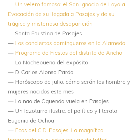
—
Un velero famoso: el San Ignacio de Loyola.
Evocación de su llegada a Pasajes y de su
trágica y misteriosa desaparición
— Santa Faustina de Pasajes
—
Los conciertos domingueros en la Alameda
—
Programa de Fiestas del distrito de Ancho
— La Nochebuena del expósito
— D. Carlos Alonso Pardo
— Horóscopo de julio: cómo serán los hombre y
mujeres nacidos este mes
— La nao de Oquendo vuela en Pasajes
— Un lezotarra ilustre: el polí­tico y literato
Eugenio de Ochoa
—
Ecos del C.D. Pasajes. La magní­fica
temporada de nuestro equipo de futbol