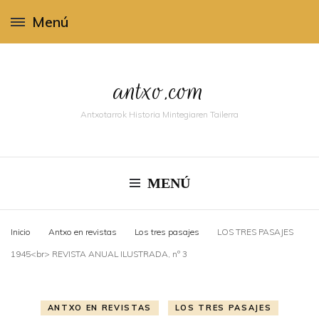
Menú
antxo.com
Antxotarrok Historia Mintegiaren Tailerra
MENÚ
Inicio
Antxo en revistas
Los tres pasajes
LOS TRES PASAJES
1945<br> REVISTA ANUAL ILUSTRADA, nº 3
ANTXO EN REVISTAS
LOS TRES PASAJES