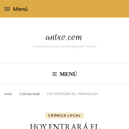
Menú
antxo.com
Antxotarrok Historia Mintegiaren Tailerra
MENÚ
Inicio
Crónica local
HOY ENTRARÁ EL «PARAGUAY»
CRÓNICA LOCAL
HOY ENTRARÁ EL