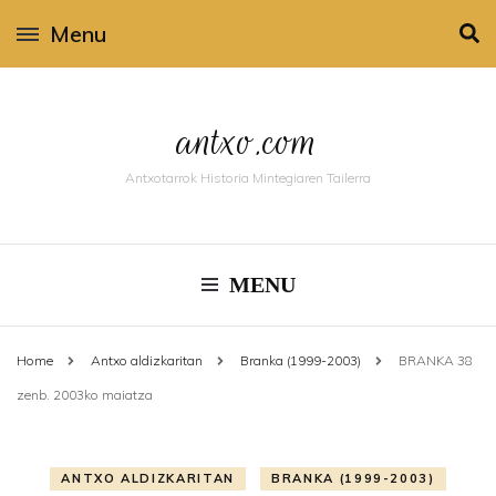
Menu
antxo.com
Antxotarrok Historia Mintegiaren Tailerra
MENU
Home
Antxo aldizkaritan
Branka (1999-2003)
BRANKA 38
zenb. 2003ko maiatza
ANTXO ALDIZKARITAN
BRANKA (1999-2003)