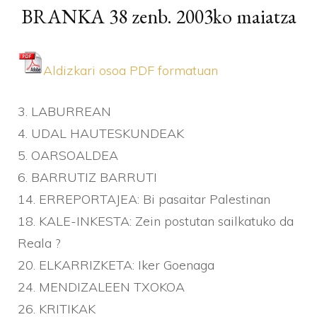
BRANKA 38 zenb. 2003ko maiatza
Aldizkari osoa PDF formatuan
3. LABURREAN
4. UDAL HAUTESKUNDEAK
5. OARSOALDEA
6. BARRUTIZ BARRUTI
14. ERREPORTAJEA: Bi pasaitar Palestinan
18. KALE-INKESTA: Zein postutan sailkatuko da
Reala ?
20. ELKARRIZKETA: Iker Goenaga
24. MENDIZALEEN TXOKOA
26. KRITIKAK