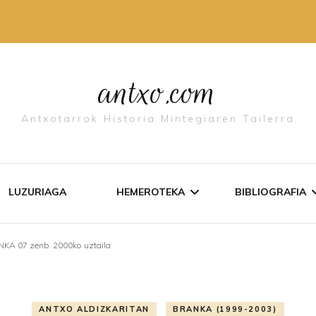
antxo.com
Antxotarrok Historia Mintegiaren Tailerra
LUZURIAGA
HEMEROTEKA
BIBLIOGRAFIA
KA 07 zenb. 2000ko uztaila
IDAZKI ZERRENDA
ANTXO ALDI
AGIRIAK
ANTXO LIBU
ANTXO ALDIZKARITAN
BRANKA (1999-2003)