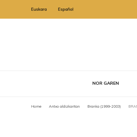
Euskara
Español
NOR GAREN
Home
Antxo aldizkaritan
Branka (1999-2003)
BRAN