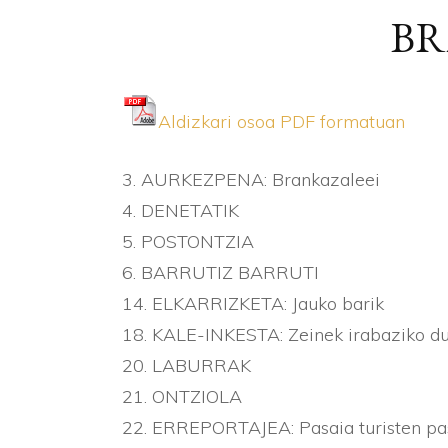
BRA
Aldizkari osoa PDF formatuan
3. AURKEZPENA: Brankazaleei
4. DENETATIK
5. POSTONTZIA
6. BARRUTIZ BARRUTI
14. ELKARRIZKETA: Jauko barik
18. KALE-INKESTA: Zeinek irabaziko d
20. LABURRAK
21. ONTZIOLA
22. ERREPORTAJEA: Pasaia turisten pa