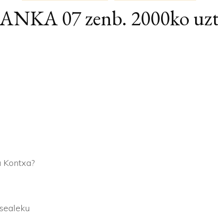
NKA 07 zenb. 2000ko uzt
ARTIKULUAK
AI
BERTSOAK
GE
KRONIKAK
KI
u Kontxa?
sealeku