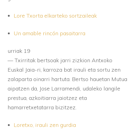
Lore Txorta elkarteko sortzaileak
Un amable rincón pasaitarra
urriak 19
— Txirritak bertsoak jarri zizkion Antxoko
Euskal Jaia-ri, karroza bat irauli eta sortu zen
zalaparta oinarri hartuta. Bertso hauetan Mutua
aipatzen da, Jose Larramendi, udaleko langile
prestua, azkoitiarra jaiotzez eta
hamarretxetatarra bizitzez.
Loretxo, irauli zen gurdia