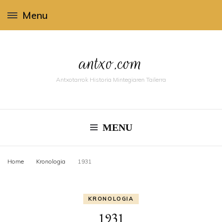
Menu
antxo.com
Antxotarrok Historia Mintegiaren Tailerra
MENU
Home
Kronologia
1931
KRONOLOGIA
1931