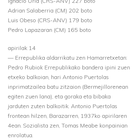
Ignacio Uria (CRS-ANV) 227 boto
Adrian Salaberria (CM) 202 boto
Luis Obeso (CRS-ANV) 179 boto
Pedro Lapazaran (CM) 165 boto
apirilak 14
— Errepublika aldarrikatu zen Hamarretxetan:
Pedro Rubiok Errepublikako bandera ipini zuen
etxeko balkoian, hari Antonio Puertolas
inprimatzailea batu zitzaion (Bermejillorenean
egiten zuen lana), eta goraka eta bibaka
jarduten zuten balkoitik. Antonio Puertolas
frontean hilzen, Barazarren, 1937ko apirilaren
4ean. Sozialista zen, Tomas Meabe konpainian
enrolatua.