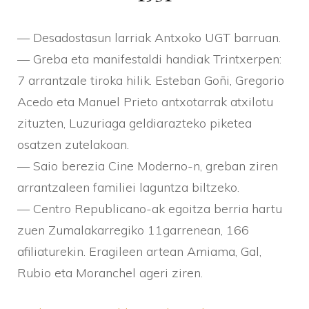
— Desadostasun larriak Antxoko UGT barruan.
— Greba eta manifestaldi handiak Trintxerpen:
7 arrantzale tiroka hilik. Esteban Goñi, Gregorio
Acedo eta Manuel Prieto antxotarrak atxilotu
zituzten, Luzuriaga geldiarazteko piketea
osatzen zutelakoan.
— Saio berezia Cine Moderno-n, greban ziren
arrantzaleen familiei laguntza biltzeko.
— Centro Republicano-ak egoitza berria hartu
zuen Zumalakarregiko 11garrenean, 166
afiliaturekin. Eragileen artean Amiama, Gal,
Rubio eta Moranchel ageri ziren.