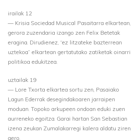
irailak 12
— Krisia Sociedad Musical Pasaitarra elkartean,
gerora zuzendaria izango zen Felix Betetak
eragina. Dirudienez, “ez litzateke bazterrean
uztekoa” elkartean gertatutako zatiketak oinarri
politikoa edukitzea.
uztailak 19
— Lore Txorta elkartea sortu zen, Pasaiako
Lagun Ederrak desegindakoaren jarraipen
moduan. Topoko arkupeen ondoan eduki zuen
aurreneko egoitza. Garai hartan San Sebastian
izena zeukan Zumalakarregi kalera aldatu ziren
gero.