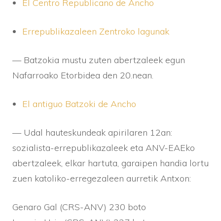
El Centro Republicano de Ancho
Errepublikazaleen Zentroko lagunak
— Batzokia mustu zuten abertzaleek egun
Nafarroako Etorbidea den 20.nean.
El antiguo Batzoki de Ancho
— Udal hauteskundeak apirilaren 12an:
sozialista-errepublikazaleek eta ANV-EAEko
abertzaleek, elkar hartuta, garaipen handia lortu
zuen katoliko-erregezaleen aurretik Antxon:
Genaro Gal (CRS-ANV) 230 boto