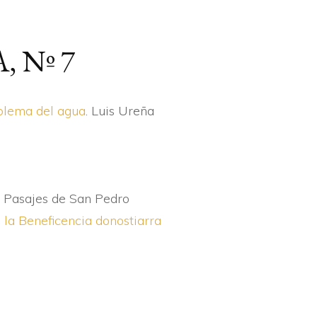
PAMENAK
 Nº 7
RTAKARIAK
ROLAK
oblema del agua
. Luis Ureña
en Pasajes de San Pedro
 la Beneficencia donostiarra