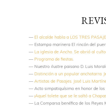
REVI
—
El alcalde habla a LOS TRES PASAJES
— Estampa marinera El rincón del puert
—
La iglesia de Ancho. Se abrió al cult
—
Programa de fiestas
.
— Nuestro ilustre paisano D. Luis Moral
—
Distinción a un popular anchotarra. J
—
Artistas de Pasajes. José Luis Martí­n
— Acto simpatiquí­simo en honor de los 
—
¡Aquel tolete que se le saltó a Chap
— La Comparsa benéfica de los Reyes 