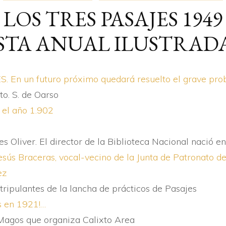
LOS TRES PASAJES 1949
ARTIKULUAK
AI
STA ANUAL ILUSTRADA,
BERTSOAK
GE
KRONIKAK
KI
. En un futuro próximo quedará resuelto el grave pr
o. S. de Oarso
o el año 1.902
es Oliver. El director de la Biblioteca Nacional nació 
esús Braceras, vocal-vecino de la Junta de Patronato de
ez
tripulantes de la lancha de prácticos de Pasajes
as en 1921!…
Magos que organiza Calixto Area