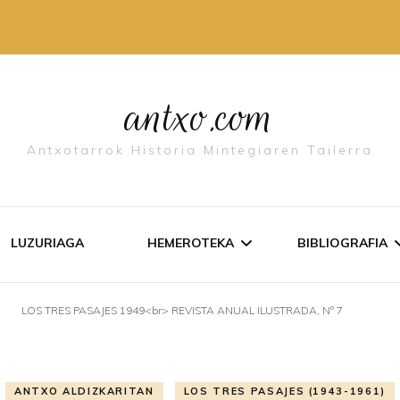
antxo.com
Antxotarrok Historia Mintegiaren Tailerra
LUZURIAGA
HEMEROTEKA
BIBLIOGRAFIA
)
LOS TRES PASAJES 1949<br> REVISTA ANUAL ILUSTRADA, Nº 7
IDAZKI ZERRENDA
ANTXO ALDI
AGIRIAK
ANTXO LIBU
ANTXO ALDIZKARITAN
LOS TRES PASAJES (1943-1961)