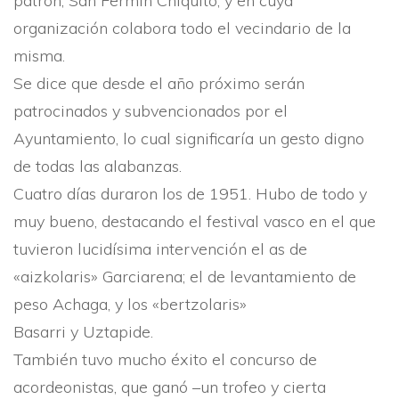
patrón, San Fermí­n Chiquito, y en cuya
organización colabora to­do el vecindario de la
misma.
Se dice que desde el año próximo serán
patrocinados y subvencionados por el
Ayuntamiento, lo cual significarí­a un gesto digno
de todas las alabanzas.
Cuatro dí­as duraron los de 1951. Hubo de todo y
muy bueno, destacando el festival vasco en el que
tuvieron lucidí­sima intervención el as de
«aizkolaris» Garciarena; el de levantamiento de
peso Acha­ga, y los «bertzolaris»
Basa­rri y Uztapide.
También tuvo mucho éxito el concurso de
acordeonistas, que ganó –un trofeo y cierta