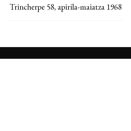
Trincherpe 58, apirila-maiatza 1968