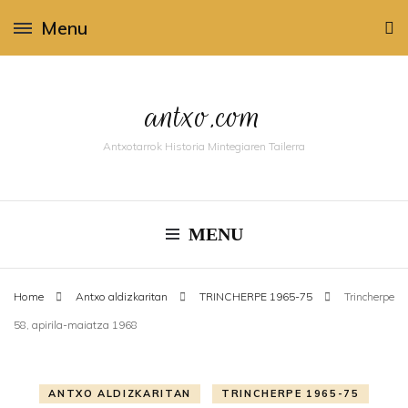
Menu
antxo.com
Antxotarrok Historia Mintegiaren Tailerra
MENU
Home
Antxo aldizkaritan
TRINCHERPE 1965-75
Trincherpe
58, apirila-maiatza 1968
ANTXO ALDIZKARITAN
TRINCHERPE 1965-75