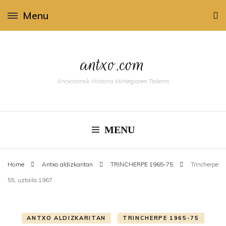
Menu
antxo.com
Antxotarrok Historia Mintegiaren Tailerra
MENU
Home
Antxo aldizkaritan
TRINCHERPE 1965-75
Trincherpe
55, uztaila 1967
ANTXO ALDIZKARITAN
TRINCHERPE 1965-75