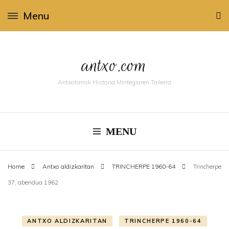
Menu
antxo.com
Antxotarrok Historia Mintegiaren Tailerra
MENU
Home
Antxo aldizkaritan
TRINCHERPE 1960-64
Trincherpe
37, abendua 1962
ANTXO ALDIZKARITAN
TRINCHERPE 1960-64