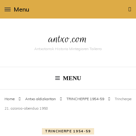
Menu
antxo.com
Antxotarrok Historia Mintegiaren Tailerra
MENU
Home
Antxo aldizkaritan
TRINCHERPE 1954-59
Trincherpe
21, azaroa-abendua 1958
TRINCHERPE 1954-59