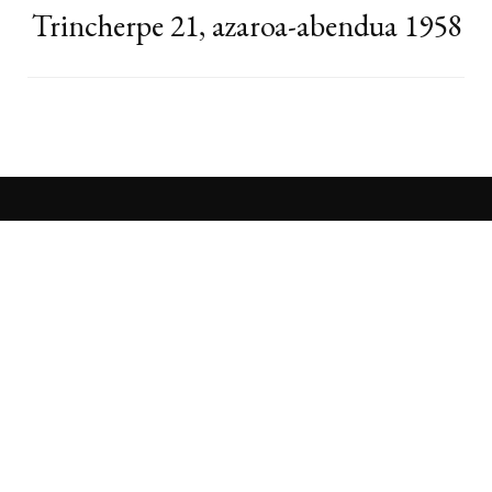
Trincherpe 21, azaroa-abendua 1958