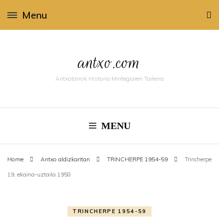
Menu
antxo.com
Antxotarrok Historia Mintegiaren Tailerra
MENU
Home
Antxo aldizkaritan
TRINCHERPE 1954-59
Trincherpe
19, ekaina-uztaila 1958
TRINCHERPE 1954-59