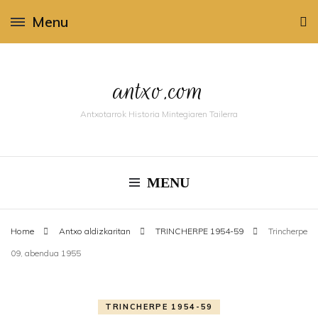
Menu
antxo.com
Antxotarrok Historia Mintegiaren Tailerra
MENU
Home
Antxo aldizkaritan
TRINCHERPE 1954-59
Trincherpe
09, abendua 1955
TRINCHERPE 1954-59