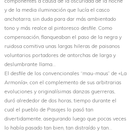
componentes a causa de la oscuridad de la noche
y de la media iluminación que lucí­a el casco
anchotarra, sin duda para dar más ambientado
tono y más realce al pintoresco desfile. Como
compensación, flanqueaban el paso de la negra y
ruidosa comitiva unas largas hileras de paisanos
voluntarios portadores de antorchas de larga y
deslumbrante llama…
El desfile de los convencionales “mau-maus” de «La
Armoní­a», con el complemento de sus arbitrarias
evoluciones y originalí­simas danzas guerreras,
duró alrededor de dos horas, tiempo durante el
cual el pueblo de Pasajes lo pasó tan
divertidamente, asegurando luego que pocas veces
lo habí­a pasado tan bien, tan distraí­do y tan…